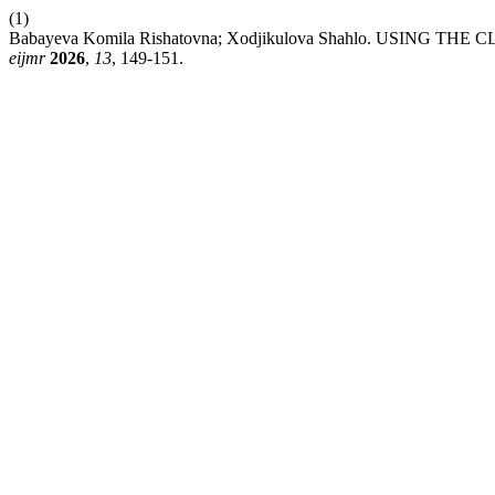
(1)
Babayeva Komila Rishatovna; Xodjikulova Shahlo. USIN
eijmr
2026
,
13
, 149-151.